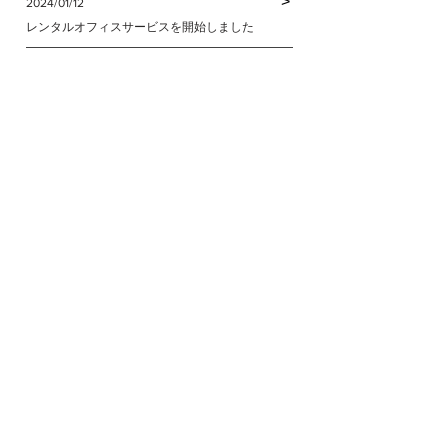
>
2024/01/12
レンタルオフィスサービスを開始しました
>
2023/07/25
キーセッション様よりインタビューを受けました
>
2023/07/01
GOZAR新宿御苑 OPEN
会社概要
サービス
ブログ
お知らせ
​お問い合わせ
© 2025 GOZAR. All rights reserved.